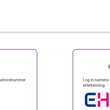
erservicenummer
Log in namens e
eHerkenning.