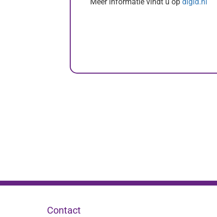
Meer informatie vindt u op
digid.nl
Contact